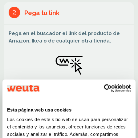
Pega tu link
2
Pega en el buscador el link del producto de
Amazon, Ikea o de cualquier otra tienda.
Verifica el producto
3
Esta página web usa cookies
Las cookies de este sitio web se usan para personalizar
Verifica los detalles del producto y añádelo al
el contenido y los anuncios, ofrecer funciones de redes
carrito
. Si no lo hemos encontrado, no te preocupes
sociales y analizar el tráfico. Además, compartimos
sólo sigue las instrucciones.