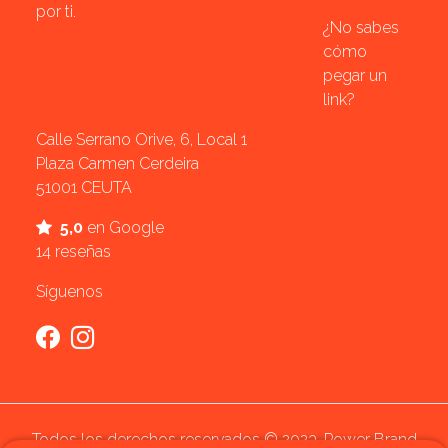
por ti.
¿No sabes
cómo
pegar un
link?
Calle Serrano Orive, 6, Local 1
Plaza Carmen Cerdeira
51001 CEUTA
5,0
en Google
14 reseñas
Síguenos
Todos los derechos reservados © 2023. Power Brand