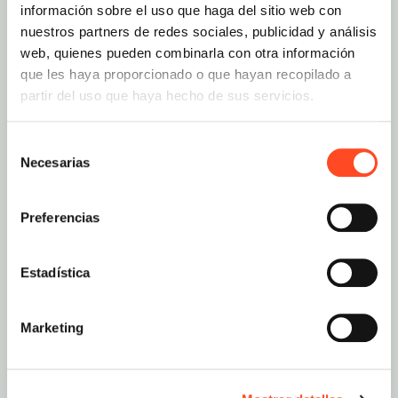
información sobre el uso que haga del sitio web con
nuestros partners de redes sociales, publicidad y análisis
web, quienes pueden combinarla con otra información
que les haya proporcionado o que hayan recopilado a
partir del uso que haya hecho de sus servicios.
Selección
Finaliza tu compra
4
Necesarias
de
consentimiento
Preferencias
Cuando recibamos el pedido, comprobaremos
los detalles del producto
. Si está todo correcto, te
lo haremos llegar a Ceuta.
Estadística
Marketing