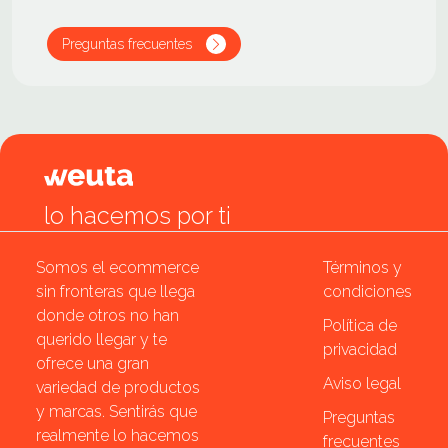
Preguntas frecuentes
lo hacemos por ti
Somos el ecommerce
Términos y
sin fronteras que llega
condiciones
donde otros no han
Política de
querido llegar y te
privacidad
ofrece una gran
Aviso legal
variedad de productos
y marcas. Sentirás que
Preguntas
realmente lo hacemos
frecuentes