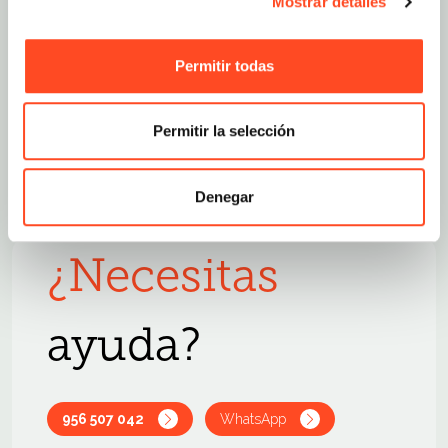
Mostrar detalles
Pega aquí el
Permitir todas
Si no sabes cómo copiar
link del
un link, haz click aquí
producto
Permitir la selección
Denegar
¿Necesitas
ayuda?
956 507 042
WhatsApp